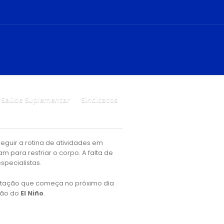
Saúde Suplementar
Sindicatos
 seguir a rotina de atividades em
m para resfriar o corpo. A falta de
pecialistas.
estação que começa no próximo dia
ção do
El Niño
.