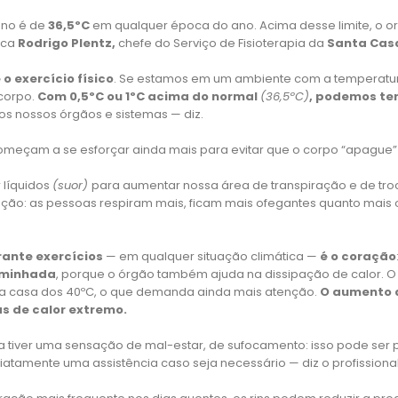
no é de
36,5ºC
em qualquer época do ano. Acima desse limite, o or
ica
Rodrigo Plentz,
chefe do Serviço de Fisioterapia da
Santa Casa
o exercício físico
. Se estamos em um ambiente com a temperatur
 corpo.
Com 0,5ºC ou 1ºC acima do normal
(36,5ºC)
, podemos te
os nossos órgãos e sistemas — diz.
 começam a se esforçar ainda mais para evitar que o corpo “apagu
 líquidos
(suor)
para aumentar nossa área de transpiração e de tr
ação: as pessoas respiram mais, ficam mais ofegantes quanto mais 
ante exercícios
— em qualquer situação climática —
é o coração
aminhada
, porque o órgão também ajuda na dissipação de calor. O
 casa dos 40ºC, o que demanda ainda mais atenção.
O aumento d
s de calor extremo.
 tiver uma sensação de mal-estar, de sufocamento: isso pode ser 
atamente uma assistência caso seja necessário — diz o profissiona