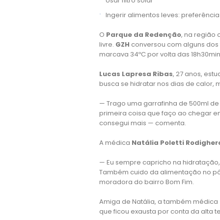
Usar filtro solar
Ingerir alimentos leves: preferência
O
Parque da Redenção
, na região 
livre.
GZH
conversou com alguns dos f
marcava 34ºC por volta das 18h30min 
Lucas Lapresa Ribas
, 27 anos, est
busca se hidratar nos dias de calor, 
— Trago uma garrafinha de 500ml de 
primeira coisa que faço ao chegar em
consegui mais — comenta.
A médica
Natália Poletti Rodigher
— Eu sempre capricho na hidratação, 
Também cuido da alimentação no pós-
moradora do bairro Bom Fim.
Amiga de Natália, a também médica
que ficou exausta por conta da alta 