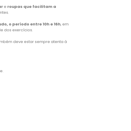
ar
e
roupas que facilitam a
ntes.
udo, o período entre 10h e 16h
, em
e dos exercícios.
 Também deve estar sempre atenta à
e.