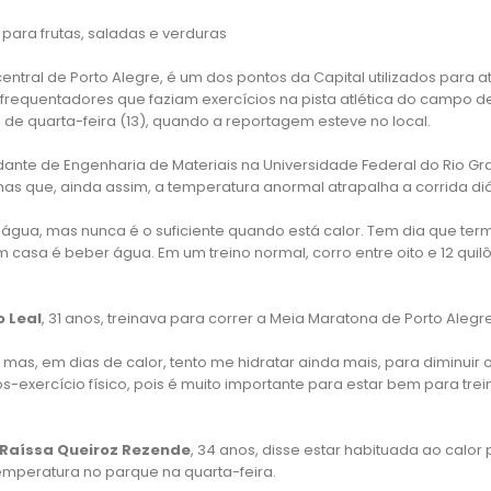
 para frutas, saladas e verduras
central de Porto Alegre, é um dos pontos da Capital utilizados para at
requentadores que faziam exercícios na pista atlética do campo d
de quarta-feira (13), quando a reportagem esteve no local.
udante de Engenharia de Materiais na Universidade Federal do Rio Gr
mas que, ainda assim, a temperatura anormal atrapalha a corrida diá
água, mas nunca é o suficiente quando está calor. Tem dia que term
 casa é beber água. Em um treino normal, corro entre oito e 12 quilô
o Leal
, 31 anos, treinava para correr a Meia Maratona de Porto Alegr
mas, em dias de calor, tento me hidratar ainda mais, para diminuir
exercício físico, pois é muito importante para estar bem para trei
Raíssa Queiroz Rezende
, 34 anos, disse estar habituada ao calor
temperatura no parque na quarta-feira.