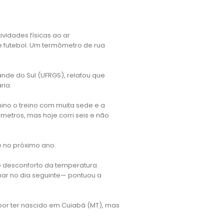
ividades físicas ao ar
e futebol. Um termômetro de rua
ande do Sul (UFRGS), relatou que
ria.
ino o treino com muita sede e a
metros, mas hoje corri seis e não
e no próximo ano.
 o desconforto da temperatura.
nar no dia seguinte— pontuou a
 por ter nascido em Cuiabá (MT), mas