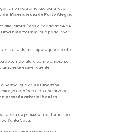
ganismo inicia uma luta para fazer
 de Misericórdia de Porto Alegre
.
a alta, diminuímos a capacidade de
r uma hipertermia
, que pode levar
e” por conta de um superaquecimento.
oca de temperatura com o ambiente.
o ambiente estiver quente —
: é normal que os
batimentos
 esforço cardíaco é potencializado
a pressão arterial é outra
por conta da pressão alta. Temos de
l da Santa Casa.