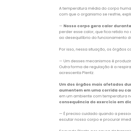
A temperatura média do corpo huma
com que o organismo se resfrie, expl
—
Nosso corpo gera calor durante 
perder esse calor, que fica retido no
ao desequilíbrio do funcionamento d
Por isso, nessa situação, os órgãos
— Um desses mecanismos é produzir
Outra forma de regulação é a respir
acrescenta Plentz.
Um dos órgãos mais afetados dur
aumentem em uma corrida ou c
em um ambiente com temperatura na
consequência do exercício em dia
— É preciso cuidado quando a pessoa
escutar nosso corpo e procurar imedi