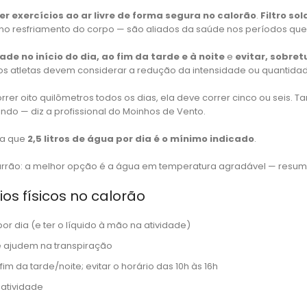
er exercícios ao ar livre de forma segura no calorão
.
Filtro sol
no resfriamento do corpo — são aliados da saúde nos períodos que
ade no início do dia, ao fim da tarde e à noite
e
evitar, sobret
 os atletas devem considerar a redução da intensidade ou quantidad
rer oito quilômetros todos os dias, ela deve correr cinco ou seis.
indo — diz a profissional do Moinhos de Vento.
ta que
2,5 litros de água por dia é o mínimo indicado
.
arrão: a melhor opção é a água em temperatura agradável — resum
ios físicos no calorão
or dia (e ter o líquido à mão na atividade)
e ajudem na transpiração
fim da tarde/noite; evitar o horário das 10h às 16h
 atividade