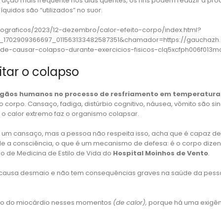
ração mais frequente nos dias quentes, os rins podem reduzir a pr
líquidos são “utilizados” no suor.
infograficos/2023/12-dezembro/calor-efeito-corpo/index.html?
702909366697_011563133482587351&chamador=https://gauchazh.cl
e-causar-colapso-durante-exercicios-fisicos-clq5xcfph006f013mo
itar o colapso
 órgãos humanos no processo de resfriamento em temperatur
 corpo. Cansaço, fadiga, distúrbio cognitivo, náusea, vômito são s
 o calor extremo faz o organismo colapsar.
 cansaço, mas a pessoa não respeita isso, acha que é capaz de ad
a consciência, o que é um mecanismo de defesa: é o corpo dizen
o de Medicina de Estilo de Vida do
Hospital Moinhos de Vento
.
o causa desmaio e não tem consequências graves na saúde da pess
rto do miocárdio nesses momentos
(de calor),
porque há uma exigên