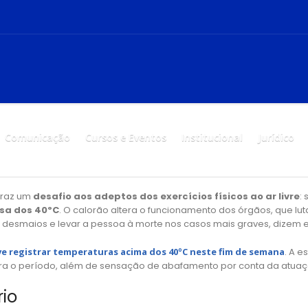
Comunicação
Cursos e Eventos
Institucional
Jurídico
traz um
desafio aos adeptos dos exercícios físicos ao ar livre
:
sa dos 40ºC
. O calorão altera o funcionamento dos órgãos, que luta
desmaios e levar a pessoa à morte nos casos mais graves, dizem es
e registrar temperaturas acima dos 40ºC neste fim de semana
. A 
ara o período, além de sensação de abafamento por conta da atua
rio