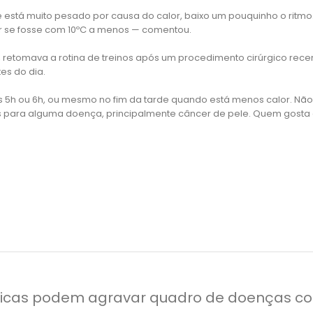
se está muito pesado por causa do calor, baixo um pouquinho o ritmo.
r se fosse com 10ºC a menos — comentou.
, retomava a rotina de treinos após um procedimento cirúrgico recent
es do dia.
às 5h ou 6h, ou mesmo no fim da tarde quando está menos calor. N
tas para alguma doença, principalmente câncer de pele. Quem gosta 
icas podem agravar quadro de doenças co