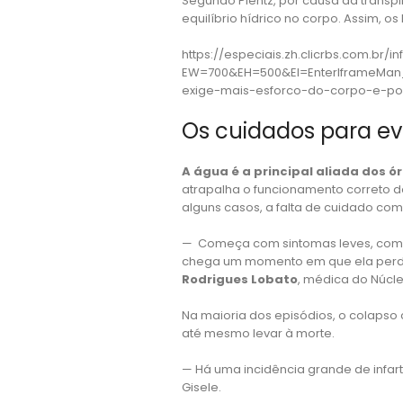
Segundo Plentz, por causa da transpi
equilíbrio hídrico no corpo. Assim, os 
https://especiais.zh.clicrbs.com.br/
EW=700&EH=500&EI=EnterIframeMan_1
exige-mais-esforco-do-corpo-e-pod
Os cuidados para ev
A água é a principal aliada dos
atrapalha o funcionamento correto do
alguns casos, a falta de cuidado com
— Começa com sintomas leves, com um
chega um momento em que ela perde 
Rodrigues Lobato
, médica do Núcle
Na maioria dos episódios, o colaps
até mesmo levar à morte.
— Há uma incidência grande de infa
Gisele.