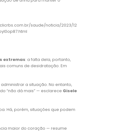
odução de urina para manter o
icrbs.com.br/saude/noticia/2023/12/calorao-
yl0op87.html
as extremas
: a falta dela, portanto,
inais comuns de desidratação. Em
ministrar a situação. No entanto,
do “não dá mais” — esclarece
Gisele
oa. Há, porém, situações que podem
cia maior do coração — resume