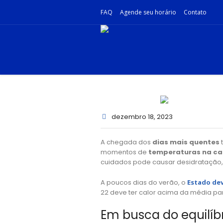
FAQ
Agende seu horário
Contato
dezembro 18
, 2023
A chegada dos
dias mais quentes
momentos de
temperaturas na ca
cuidados pode causar desidratação, 
A poucos dias do verão, o
Estado dev
22 deve ter calor acima da média p
Em busca do equilíb