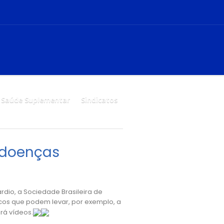
Saúde Suplementar
Sindicatos
 doenças
dio, a Sociedade Brasileira de
scos que podem levar, por exemplo, a
rá vídeos.