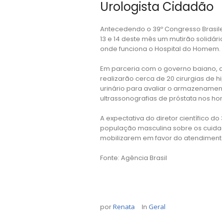
Urologista Cidadão
Antecedendo o 39º Congresso Brasilei
13 e 14 deste mês um mutirão solidár
onde funciona o Hospital do Homem.
Em parceria com o governo baiano, a 
realizarão cerca de 20 cirurgias de 
urinário para avaliar o armazenament
ultrassonografias de próstata nos ho
A expectativa do diretor científico do
população masculina sobre os cuidad
mobilizarem em favor do atendimento
Fonte: Agência Brasil
por
Renata
In
Geral