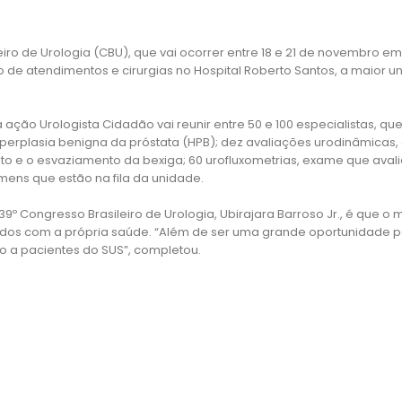
ro de Urologia (CBU), que vai ocorrer entre 18 e 21 de novembro em
io de atendimentos e cirurgias no Hospital Roberto Santos, a maior u
ação Urologista Cidadão vai reunir entre 50 e 100 especialistas, qu
hiperplasia benigna da próstata (HPB); dez avaliações urodinâmicas,
o e o esvaziamento da bexiga; 60 urofluxometrias, exame que avalia 
mens que estão na fila da unidade.
 39º Congresso Brasileiro de Urologia, Ubirajara Barroso Jr., é que o
os com a própria saúde. “Além de ser uma grande oportunidade par
 a pacientes do SUS”, completou.