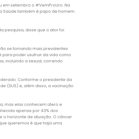
ou em setembro o #VemProUro. Na
panha Saúde também é papo de homem.
 pesquisa, disse que o ator foi
ão se tornando mais prevalentes
té para poder usufruir da vida como
 incluindo a sexual, correndo
iderado. Conforme o presidente da
úde (SUS) e, além disso, a vacinação
a, mas elas conhecem útero e
onhecida apenas por 43% dos
r o horizonte de atuação. O câncer
O que queremos é que haja uma