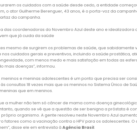
curarem os cuidados com a saúde desde cedo, a entidade começ
jovem, o ator Guilherme Berenguer, 43 anos, é o porta-voz da cam
 cartaz da campanha.
ma das coordenadoras do Novembro Azul deste ano e idealizadora da
vem que já cuida da saúde
tes mesmo de surgirem os problemas de saúde, que sabidamente v
 nos cuidados gerais e preventivos, incluindo a saúde prostática, a
ngevidade, com menos medo e mais satisfação em todas as esferas,
do mais doenças”, informou.
 meninos e meninas adolescentes é um ponto que precisa ser cons
o às consultas 18 vezes mais que os meninos no Sistema Único de Sa
as meninas que em meninos.
rque a mulher não tem só câncer de mama como doença ginecológic
ntanto, quando se vê que a questão de ser benigna a próstata é c
 próprio organismo. A gente resolveu neste Novembro Azul aumenta
tro fatores como a vacinação contra o HPV para os adolescentes. 
”, disse ele em entrevista à
Agência Brasil
.