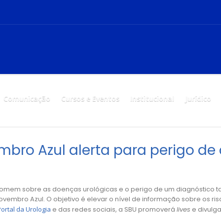
Comunicação
Cursos e Eventos
Institucional
Jurídico
ro Azul alerta para perigo de
homem sobre as doenças urológicas e o perigo de um diagnóstico tar
ovembro Azul. O objetivo é elevar o nível de informação sobre os ri
Portal da Urologia
e das redes sociais, a SBU promoverá
lives
e divulga