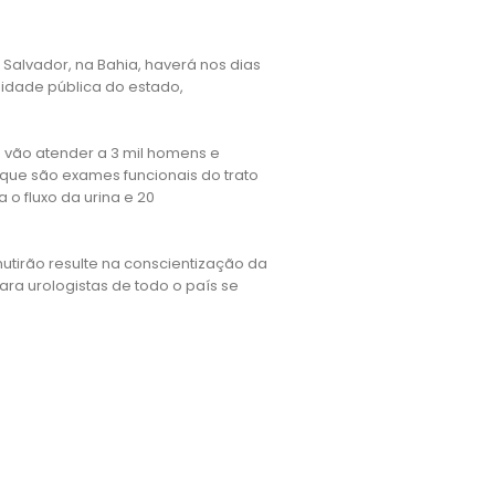
 Salvador, na Bahia, haverá nos dias
nidade pública do estado,
e vão atender a 3 mil homens e
 que são exames funcionais do trato
o fluxo da urina e 20
 mutirão resulte na conscientização da
a urologistas de todo o país se