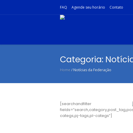
FAQ
Agende seu horário
Contato
Categoria:
Notíci
Home
/
Notícias da Federação
[searchandfilter
fields=”search,category,post_tag,po
categs,pj-tags,pl-categs”]