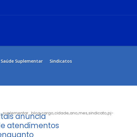
Saúde Suplementar
Sindicatos
e_suplementar_blog,cargo,cidade,ano,mes,sindicato,pj-
tais anuncia
e atendimentos
E enquanto