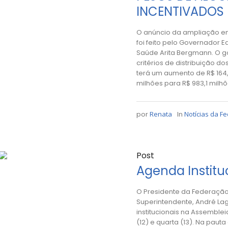
INCENTIVADOS
O anúncio da ampliação em
foi feito pelo Governador E
Saúde Arita Bergmann. O g
critérios de distribuição d
terá um aumento de R$ 164,
milhões para R$ 983,1 milhõ
por
Renata
In
Notícias da F
Post
Agenda Institu
O Presidente da Federação 
Superintendente, André Lag
institucionais na Assemblei
(12) e quarta (13). Na paut