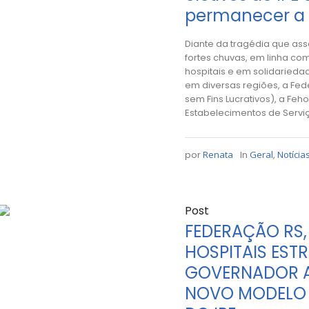
permanecer a 
Diante da tragédia que ass
fortes chuvas, em linha co
hospitais e em solidaried
em diversas regiões, a Fed
sem Fins Lucrativos), a Feh
Estabelecimentos de Serviç
por
Renata
In
Geral
,
Notícia
Post
FEDERAÇÃO RS,
HOSPITAIS EST
GOVERNADOR A
NOVO MODELO